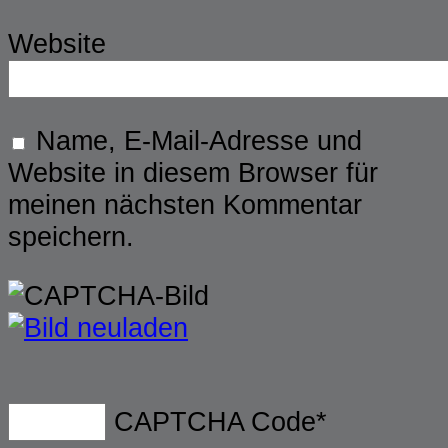
Website
Name, E-Mail-Adresse und
Website in diesem Browser für
meinen nächsten Kommentar
speichern.
CAPTCHA Code
*