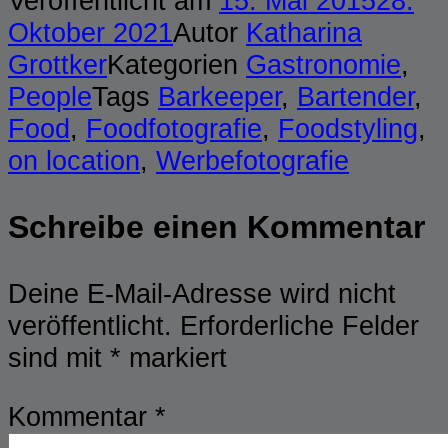
Veröffentlicht am
15. Mai 2015
28.
Oktober 2021
Autor
Katharina
Grottker
Kategorien
Gastronomie
,
People
Tags
Barkeeper
,
Bartender
,
Food
,
Foodfotografie
,
Foodstyling
,
on location
,
Werbefotografie
Schreibe einen Kommentar
Deine E-Mail-Adresse wird nicht
veröffentlicht.
Erforderliche Felder
sind mit
*
markiert
Kommentar
*