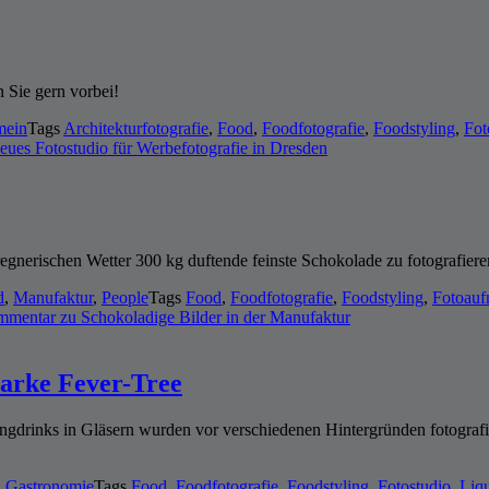
 Sie gern vorbei!
mein
Tags
Architekturfotografie
,
Food
,
Foodfotografie
,
Foodstyling
,
Fot
ues Fotostudio für Werbefotografie in Dresden
egnerischen Wetter 300 kg duftende feinste Schokolade zu fotografier
d
,
Manufaktur
,
People
Tags
Food
,
Foodfotografie
,
Foodstyling
,
Fotoau
ommentar
zu Schokoladige Bilder in der Manufaktur
marke Fever-Tree
gdrinks in Gläsern wurden vor verschiedenen Hintergründen fotografi
,
Gastronomie
Tags
Food
,
Foodfotografie
,
Foodstyling
,
Fotostudio
,
Liqu