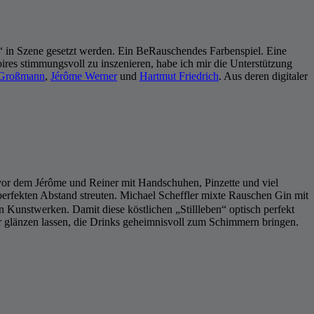
“ in Szene gesetzt werden. Ein BeRauschendes Farbenspiel. Eine
es stimmungsvoll zu inszenieren, habe ich mir die Unterstützung
 Großmann
,
Jérôme Werner
und
Hartmut Friedrich
. Aus deren digitaler
vor dem Jérôme und Reiner mit Handschuhen, Pinzette und viel
erfekten Abstand streuten. Michael Scheffler mixte Rauschen Gin mit
 Kunstwerken. Damit diese köstlichen „Stillleben“ optisch perfekt
er glänzen lassen, die Drinks geheimnisvoll zum Schimmern bringen.