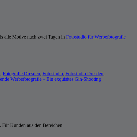
is alle Motive nach zwei Tagen in
Fotostudio für Werbefotografie
g
,
Fotografie Dresden
,
Fotostudio
,
Fotostudio Dresden
,
nde Werbefotografie – Ein exquisites Gin-Shooting
. Für Kunden aus den Bereichen: