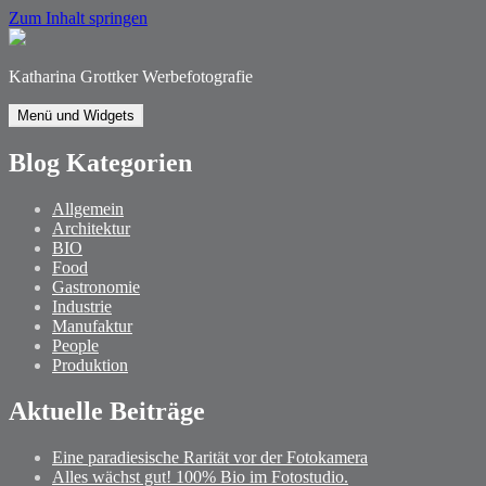
Zum Inhalt springen
Katharina Grottker Werbefotografie
Menü und Widgets
Blog Kategorien
Allgemein
Architektur
BIO
Food
Gastronomie
Industrie
Manufaktur
People
Produktion
Aktuelle Beiträge
Eine paradiesische Rarität vor der Fotokamera
Alles wächst gut! 100% Bio im Fotostudio.