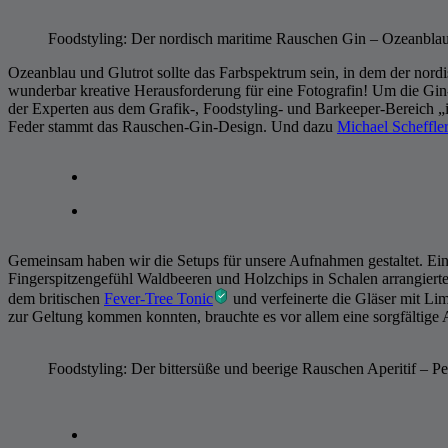
Foodstyling: Der nordisch maritime Rauschen Gin – Ozeanblau i
Ozeanblau und Glutrot sollte das Farbspektrum sein, in dem der nor
wunderbar kreative Herausforderung für eine Fotografin! Um die Gin
der Experten aus dem Grafik-, Foodstyling- und Barkeeper-Bereich „
Feder stammt das Rauschen-Gin-Design. Und dazu
Michael Scheffler
Gemeinsam haben wir die Setups für unsere Aufnahmen gestaltet. Ein
Fingerspitzengefühl Waldbeeren und Holzchips in Schalen arrangiert
dem britischen
Fever-Tree Tonic
und verfeinerte die Gläser mit Li
zur Geltung kommen konnten, brauchte es vor allem eine sorgfältige 
Foodstyling: Der bittersüße und beerige Rauschen Aperitif – Pe