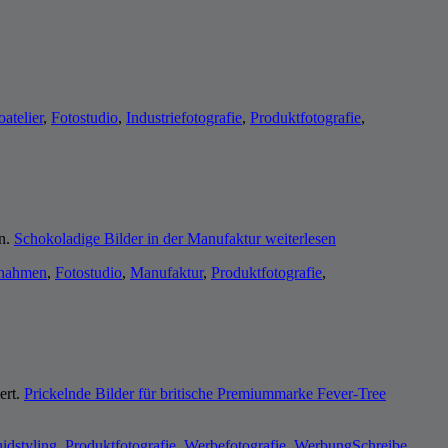
oatelier
,
Fotostudio
,
Industriefotografie
,
Produktfotografie
,
en.
Schokoladige Bilder in der Manufaktur
weiterlesen
fnahmen
,
Fotostudio
,
Manufaktur
,
Produktfotografie
,
ert.
Prickelnde Bilder für britische Premiummarke Fever-Tree
idstyling
,
Produktfotografie
,
Werbefotografie
,
Werbung
Schreibe