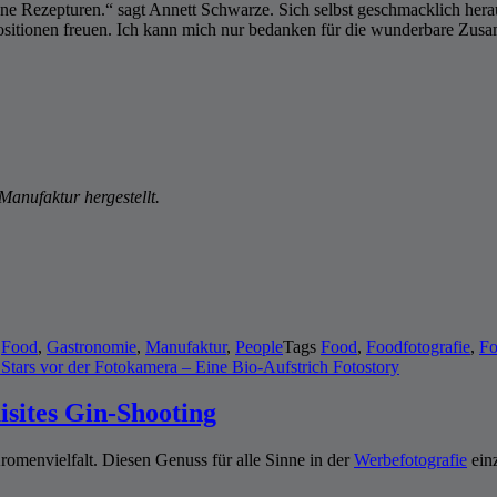
ene Rezepturen.“ sagt Annett Schwarze. Sich selbst geschmacklich her
positionen freuen. Ich kann mich nur bedanken für die wunderbare Zu
 Manufaktur hergestellt.
n
Food
,
Gastronomie
,
Manufaktur
,
People
Tags
Food
,
Foodfotografie
,
Fo
 Stars vor der Fotokamera – Eine Bio-Aufstrich Fotostory
sites Gin-Shooting
Aromenvielfalt. Diesen Genuss für alle Sinne in der
Werbefotografie
ein