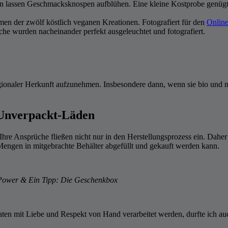
n lassen Geschmacksknospen aufblühen. Eine kleine Kostprobe genüg
en der zwölf köstlich veganen Kreationen. Fotografiert für den
Onlin
che wurden nacheinander perfekt ausgeleuchtet und fotografiert.
ionaler Herkunft aufzunehmen. Insbesondere dann, wenn sie bio und nac
 Unverpackt-Läden
hre Ansprüche fließen nicht nur in den Herstellungsprozess ein. Daher 
Mengen in mitgebrachte Behälter abgefüllt und gekauft werden kann.
-Power & Ein Tipp: Die Geschenkbox
taten mit Liebe und Respekt von Hand verarbeitet werden, durfte ich a