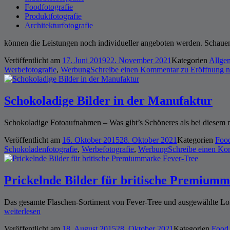
Foodfotografie
Produktfotografie
Architekturfotografie
können die Leistungen noch individueller angeboten werden. Schauen
Veröffentlicht am
17. Juni 2019
22. November 2021
Kategorien
Allge
Werbefotografie
,
Werbung
Schreibe einen Kommentar
zu Eröffnung ne
Schokoladige Bilder in der Manufaktur
Schokoladige Fotoaufnahmen – Was gibt’s Schöneres als bei diesem r
Veröffentlicht am
16. Oktober 2015
28. Oktober 2021
Kategorien
Foo
Schokoladenfotografie
,
Werbefotografie
,
Werbung
Schreibe einen K
Prickelnde Bilder für britische Premium
Das gesamte Flaschen-Sortiment von Fever-Tree und ausgewählte Lon
weiterlesen
Veröffentlicht am
18. August 2015
28. Oktober 2021
Kategorien
Food