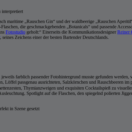
nterpretiert
disch maritime „Rauschen Gin“ und der waldbeerige „Rauschen Aperitif
-Flaschen, die geschmackgebenden „Botanicals“ und passende Accessoir
ins
Fotostudio
geholt:“ Einerseits die Kommunikationsdesigner
Reiner
, seines Zeichens einer der besten Bartender Deutschlands.
 jeweils farblich passender Fotohintergrund musste gefunden werden, 
en, Löffel passgenau ausrichteten, Salzkörnchen und Rauschbeeren im p
mettenzesten, Thymianzweigen und exquisiten Cocktailspieß zu visuellen
Ausleuchtung. Spotlight auf die Flaschen, den spiegelnd polierten Jigg
rfekt in Szene gesetzt