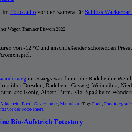
et im
Fotostudio
vor der Kamera für
Schloss Wackerbar
dener Wagen Traminer Eiswein 2022
aturen von -12 °C und anschließender schonenden Pres
 Aromenspiel.
nwanderweg
unterwegs war, kennt die Radebeuler Wein
irna über Dresden, Radebeul, Coswig, Weinböhla, Nied
sturm und König-Albert-Turm. Viel Spaß beim Wandern
Allgemein
,
Food
,
Gastronomie
,
Manufaktur
Tags
Food
,
Foodfotografie
ität vor der Fotokamera
ine Bio-Aufstrich Fotostory