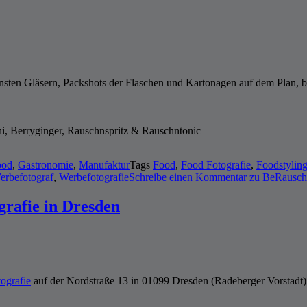
sten Gläsern, Packshots der Flaschen und Kartonagen auf dem Plan, b
i, Berryginger, Rauschnspritz & Rauschntonic
ood
,
Gastronomie
,
Manufaktur
Tags
Food
,
Food Fotografie
,
Foodstylin
erbefotograf
,
Werbefotografie
Schreibe einen Kommentar
zu BeRausche
grafie in Dresden
ografie
auf der Nordstraße 13 in 01099 Dresden (Radeberger Vorstadt)