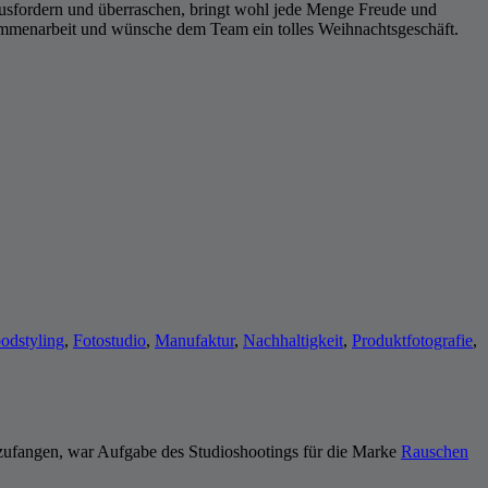
ausfordern und überraschen, bringt wohl jede Menge Freude und
sammenarbeit und wünsche dem Team ein tolles Weihnachtsgeschäft.
odstyling
,
Fotostudio
,
Manufaktur
,
Nachhaltigkeit
,
Produktfotografie
,
zufangen, war Aufgabe des Studioshootings für die Marke
Rauschen