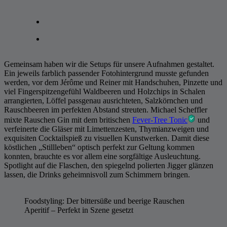
Gemeinsam haben wir die Setups für unsere Aufnahmen gestaltet.
Ein jeweils farblich passender Fotohintergrund musste gefunden
werden, vor dem Jérôme und Reiner mit Handschuhen, Pinzette und
viel Fingerspitzengefühl Waldbeeren und Holzchips in Schalen
arrangierten, Löffel passgenau ausrichteten, Salzkörnchen und
Rauschbeeren im perfekten Abstand streuten. Michael Scheffler
mixte Rauschen Gin mit dem britischen
Fever-Tree Tonic
und
verfeinerte die Gläser mit Limettenzesten, Thymianzweigen und
exquisiten Cocktailspieß zu visuellen Kunstwerken. Damit diese
köstlichen „Stillleben“ optisch perfekt zur Geltung kommen
konnten, brauchte es vor allem eine sorgfältige Ausleuchtung.
Spotlight auf die Flaschen, den spiegelnd polierten Jigger glänzen
lassen, die Drinks geheimnisvoll zum Schimmern bringen.
Foodstyling: Der bittersüße und beerige Rauschen
Aperitif – Perfekt in Szene gesetzt