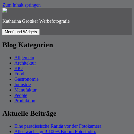
Zum Inhalt springen
Katharina Grottker Werbefotografie
Menü und Widgets
Blog Kategorien
Allgemein
Architektur
BIO
Food
Gastronomie
Industrie
Manufaktur
People
Produktion
Aktuelle Beiträge
Eine paradiesische Rarität vor der Fotokamera
Alles wächst gut! 100% Bio im Fotostudio.