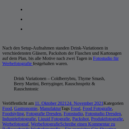
Nach den Setup-Aufnahmen standen Drink-Variationen in
verschiedensten Gläsern, Packshots der Flaschen und Kartonagen
auf dem Plan, bis alle Motive nach zwei Tagen in
Fotostudio für
Werbefotografie
festgehalten waren.
Drink Variationen – Coldberrybru, Thyme Smash,
Berry Martini, Berryginger, Rauschnspritz &
Rauschntonic
Veröffentlicht am
11. Oktober 2021
24. November 2021
Kategorien
Food
,
Gastronomie
,
Manufaktur
Tags
Food
,
Food Fotografie
,
Foodstyling
,
Fotografie Dresden
,
Fotostudio
,
Fotostudio Dresden
,
Industriefotografie
,
Liquid Fotografie
,
Packshot
,
Produktfotografie
,
Werbefotograf
,
Werbefotografie
Schreibe einen Kommentar
zu