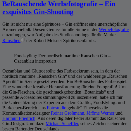
BeRauschende Werbefotografie – Ein
exquisites Gin-Shooting
Gin ist nicht nur eine Spirituose – Gin eröffnet eine unerschöpfliche
Aromenvielfalt. Diesen Genuss für alle Sinne in der
Werbefotografie
einzufangen, war Aufgabe des Studioshootings für die Marke
Rauschen
der Robert Meisner Spirituosenfabrik.
Foodstyling: Der nordisch maritime Rauschen Gin –
Ozeanblau interpretiert
Ozeanblau und Glutrot sollte das Farbspektrum sein, in dem der
nordisch maritime „Rauschen Gin“ und der waldbeerige „Rauschen
Aperitif“ in Szene gesetzt werden. Ein BeRauschendes Farbenspiel.
Eine wunderbar kreative Herausforderung für eine Fotografin! Um
die Gin-Flaschen, die geschmackgebenden „Botanicals“ und
passende Accessoires stimmungsvoll zu inszenieren, habe ich mir
die Unterstützung der Experten aus dem Grafik-, Foodstyling- und
Barkeeper-Bereich „ins
Fotostudio
geholt:“ Einerseits die
Kommunikationsdesigner
Reiner Großmann
,
Jérôme Werner
und
Hartmut Friedrich
. Aus deren digitaler Feder stammt das Rauschen-
Gin-Design. Und dazu
Michael Scheffler
, seines Zeichens einer der
besten Bartender Deutschlands.